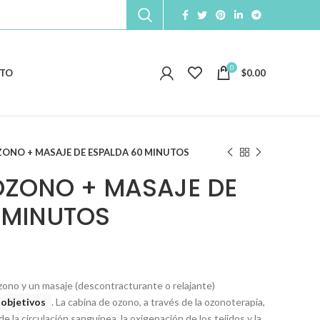
0
TO
$
0.00
ZONO + MASAJE DE ESPALDA 60 MINUTOS
OZONO + MASAJE DE
 MINUTOS
zono y un masaje (descontracturante o relajante)
 objetivos
.
La cabina de ozono, a través de la ozonoterapia,
e la circulación sanguínea, la oxigenación de los tejidos y la