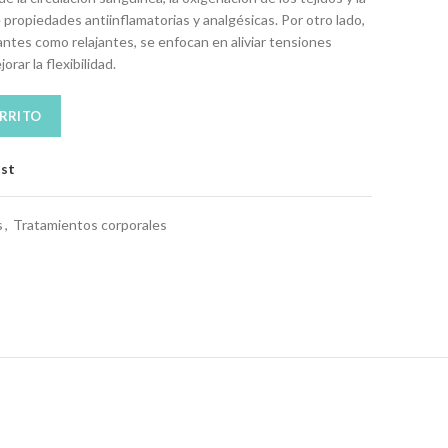
 propiedades antiinflamatorias y analgésicas.
Por otro lado,
ntes como relajantes, se enfocan en aliviar tensiones
rar la flexibilidad.
ARRITO
ist
s
,
Tratamientos corporales