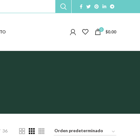
0
TO
$
0.00
36