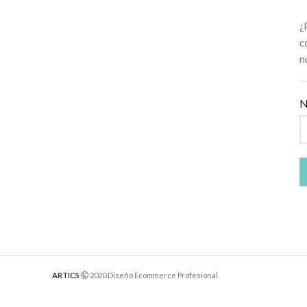
¿
c
n
N
ARTICS
2020 Diseño Ecommerce Profesional.