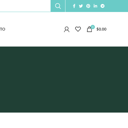
0
TO
$
0.00