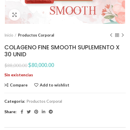
Click to enlarge
Inicio
Productos Corporal
COLAGENO FINE SMOOTH SUPLEMENTO X
30 UNID
El
El
$
80,000.00
$
88,000.00
precio
precio
Sin existencias
original
actual
era:
es:
Compare
Add to wishlist
$88,000.00.
$80,000.00.
Categoría:
Productos Corporal
Share